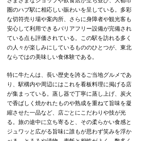
さまざまなショップや飲食店が立ち並び、大都市
圏のハブ駅に相応しい賑わいを呈している。多彩
な切符売り場や案内所、さらに身障者や観光客も
安心して利用できるバリアフリー設備が完備され
ている点も評価されている。この駅を訪れる多く
の人々が楽しみにしているもののひとつが、東北
ならではの美味しい食体験である。
特に牛たんは、長い歴史を誇るご当地グルメであ
り、駅構内や周辺にはこれを看板料理に掲げる店
が集まっている。蒸し器で丁寧に蒸し上げ、炭火
で香ばしく焼かれたものや熟成を重ねて旨味を凝
縮させた一品など、店ごとにこだわりや技が光
る。旅の途中に立ち寄ると、その柔らかい食感と
ジュワッと広がる旨味に誰もが思わず笑みを浮か
べる。とろろや漬物、麦飯と相性がよく、数多く